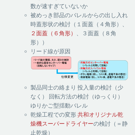
数が速すぎていないか
被めっき部品のバレルからの出し入れ
時蓋形状の検討（１面蓋（４角形）、
２面蓋（６角形）
、３面蓋（８角
形））
リード線が原因
製品同士の絡まり 投入量の検討（少
なく） 回転方法の検討（ゆっくり）
ゆりかご型揺動バレル
乾燥工程での変形
共和オリジナル乾
燥機スーパードライヤー
の検討（＝静
止乾燥）