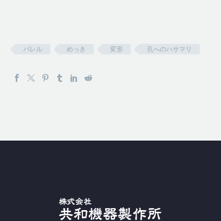
バレル
めっき
変形
孔へのハサマリ