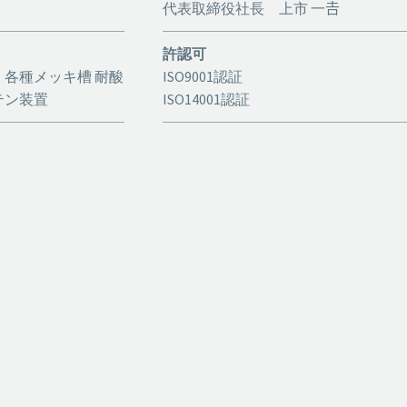
代表取締役社長 上市 一𠮷
許認可
各種メッキ槽 耐酸
ISO9001認証
テン装置
ISO14001認証