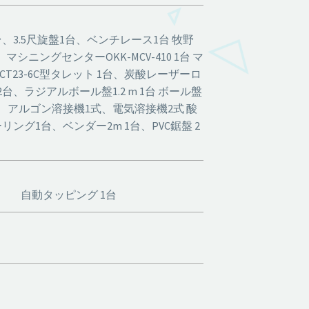
、3.5尺旋盤1台、ベンチレース1台 牧野
マシニングセンターOKK-MCV-410 1台 マ
NCT23-6C型タレット 1台、炭酸レーザーロ
、ラジアルボール盤1.2 m 1台 ボール盤
、アルゴン溶接機1式、電気溶接機2式 酸
ング1台、ベンダー2m 1台、PVC鋸盤 2
台 自動タッピング 1台