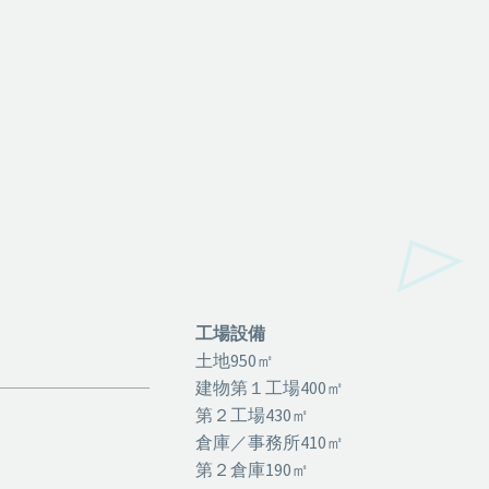
工場設備
土地950㎡
建物第１工場400㎡
第２工場430㎡
倉庫／事務所410㎡
第２倉庫190㎡